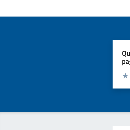
Qu
pa
Valut
Valu