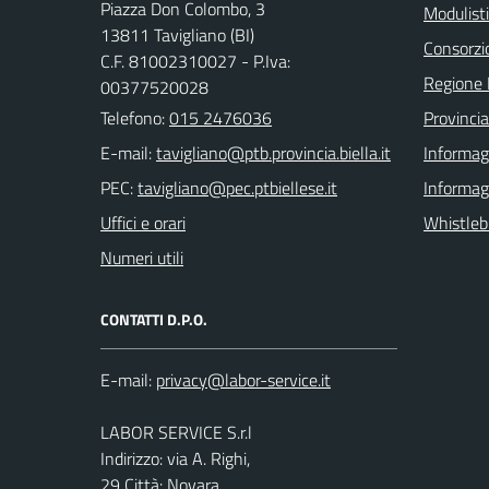
Piazza Don Colombo, 3
Modulist
13811 Tavigliano (BI)
Consorzio
C.F. 81002310027 - P.Iva:
Regione
00377520028
Telefono:
015 2476036
Provincia
E-mail:
Informag
PEC:
Informagi
Uffici e orari
Whistleb
Numeri utili
CONTATTI D.P.O.
E-mail:
LABOR SERVICE S.r.l
Indirizzo: via A. Righi,
29 Città: Novara