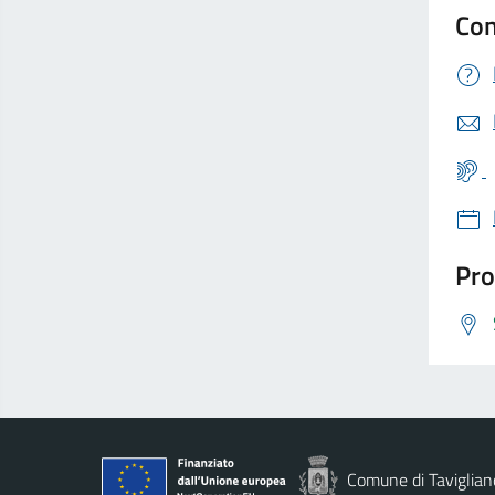
Con
Pro
Comune di Taviglian