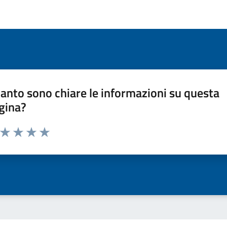
anto sono chiare le informazioni su questa
gina?
a da 1 a 5 stelle la pagina
ta 1 stelle su 5
Valuta 2 stelle su 5
Valuta 3 stelle su 5
Valuta 4 stelle su 5
Valuta 5 stelle su 5