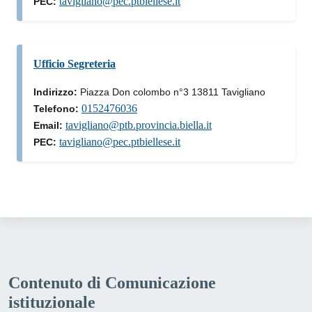
tavigliano@pec.ptbiellese.it
PEC:
Ufficio Segreteria
Indirizzo:
Piazza Don colombo n°3 13811 Tavigliano
0152476036
Telefono:
tavigliano@ptb.provincia.biella.it
Email:
tavigliano@pec.ptbiellese.it
PEC:
Contenuto di Comunicazione
istituzionale