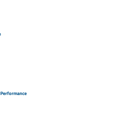
e
a Performance