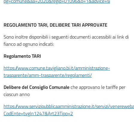
pg=comune&aa=2020&regid=01096&p=1&advice=si
REGOLAMENTO TARI, DELIBERE TARI APPROVATE
Sono inoltre disponibili i seguenti documenti accessibili ai link di
fianco ad ognuno indicati:
Regolamento TARI
https://www.comune.tavigliano.bi.it/amministrazione-
trasparente/amm-trasparente/regolamenti/
Delibere del Consiglio Comunale
che approvano le tariffe per
ciascun anno
https://www.servizipubblicaamministrazione.it/servizi/venerewe
CodEnte=tvgln1247&Art23Tipo=2